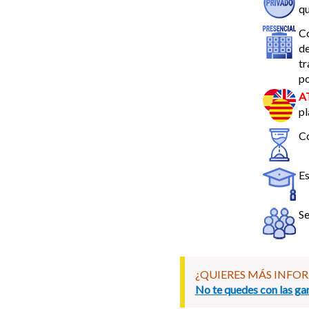
qu
C
de
tr
p
A
pl
Co
E
Se
¿QUIERES MÁS INFO
No te quedes con las gan