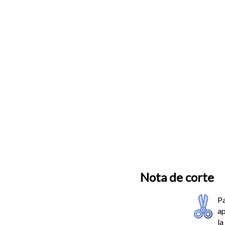
Nota de corte
Pa
ap
l