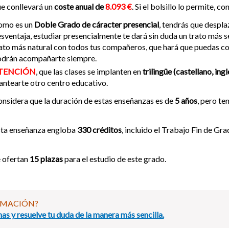
e conllevará un
coste anual de
8.093 €
. Si el bolsillo lo permite, 
omo es un
Doble Grado de cáracter presencial
, tendrás que desplaz
sventaja, estudiar presencialmente te dará sin duda un trato más s
ato más natural con todos tus compañeros, que hará que puedas co
odrán acompañarte siempre.
TENCIÓN
, que las clases se implanten en
trilingüe (castellano, ingl
antearte otro centro educativo.
nsidera que la duración de estas enseñanzas es de
5 años
, pero t
sta enseñanza engloba
330 créditos
, incluido el Trabajo Fin de Gra
 ofertan
15 plazas
para el estudio de este grado.
RMACIÓN?
as y resuelve tu duda de la manera más sencilla.