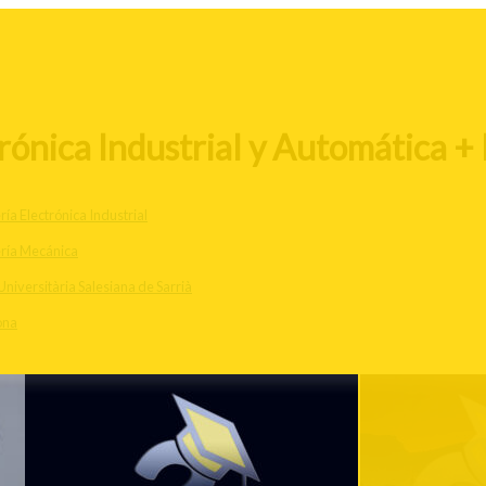
rónica Industrial y Automática + 
ría Electrónica Industrial
ería Mecánica
Universitària Salesiana de Sarrià
ona