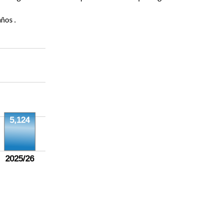
ños .
5,124
2025/26