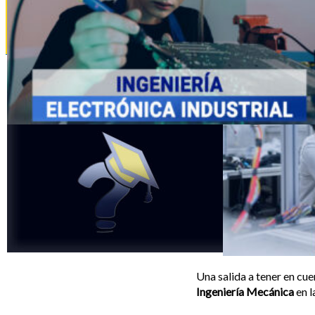
La Nota de Admisión
Tipos de
Bachillerato
Una salida a tener en cue
Ingeniería Mecánica
en l