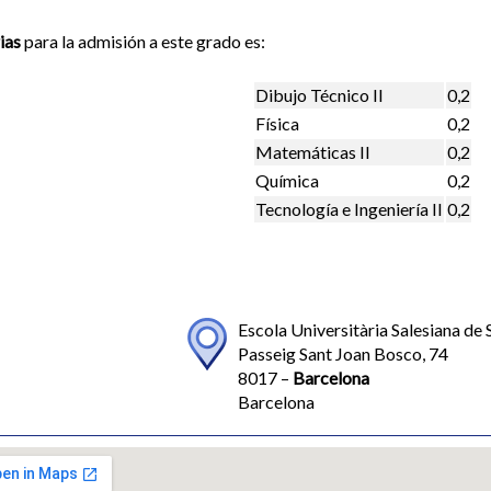
ias
para la admisión a este grado es:
Dibujo Técnico II
0,2
Física
0,2
Matemáticas II
0,2
Química
0,2
Tecnología e Ingeniería II
0,2
Escola Universitària Salesiana de 
Passeig Sant Joan Bosco, 74
8017 –
Barcelona
Barcelona