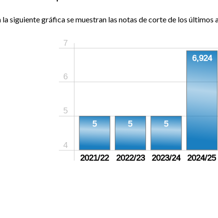
 la siguiente gráfica se muestran las notas de corte de los últimos a
7
6,924
6
5
5
5
5
4
2021/22
2022/23
2023/24
2024/25