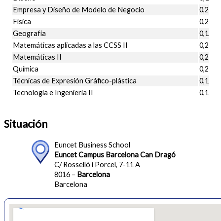
Empresa y Diseño de Modelo de Negocio
0,2
Física
0,2
Geografía
0,1
Matemáticas aplicadas a las CCSS II
0,2
Matemáticas II
0,2
Química
0,2
Técnicas de Expresión Gráfico-plástica
0,1
Tecnología e Ingeniería II
0,1
Situación
Euncet Business School
Euncet Campus Barcelona Can Dragó
C/ Rosselló i Porcel, 7-11 A
8016 –
Barcelona
Barcelona