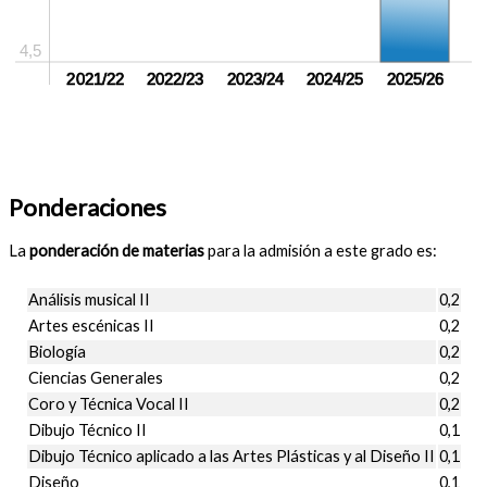
4,5
sin crear
2021/22
sin crear
2022/23
sin crear
2023/24
sin crear
2024/25
2025/26
Ponderaciones
La
ponderación de materias
para la admisión a este grado es:
Análisis musical II
0,2
Artes escénicas II
0,2
Biología
0,2
Ciencias Generales
0,2
Coro y Técnica Vocal II
0,2
Dibujo Técnico II
0,1
Dibujo Técnico aplicado a las Artes Plásticas y al Diseño II
0,1
Diseño
0,1