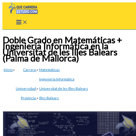
Ir
al
contenido
Doble Grado en Matemáticas +
Ingeniería Informática en la
Universitat de les Illes Balears
(Palma de Mallorca)
Inicio
»
Carrera
»
Matemáticas
Ingeniería Informática
Universidad
»
Universitat de les Illes Balears
Provincia
»
Illes Balears