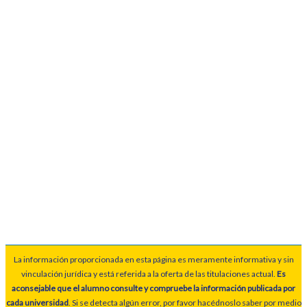
La información proporcionada en esta página es meramente informativa y sin
vinculación jurídica y está referida a la oferta de las titulaciones actual.
Es
aconsejable que el alumno consulte y compruebe la información publicada por
cada universidad
. Si se detecta algún error, por favor hacédnoslo saber por medio