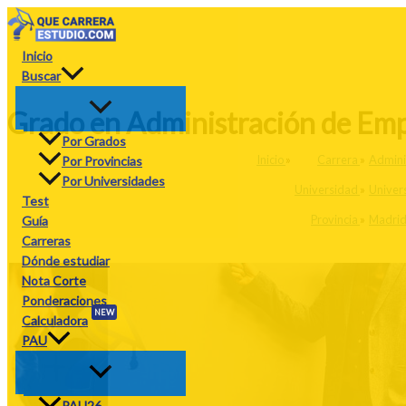
Ir
al
contenido
Inicio
Buscar
Grado en Administración de Empr
Por Grados
Inicio
»
Carrera
»
Admini
Por Provincias
Por Universidades
Universidad
»
Univers
Test
Provincia
»
Madri
Guía
Carreras
Dónde estudiar
Nota Corte
Ponderaciones
NEW
Calculadora
PAU
PAU26