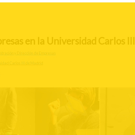
esas en la Universidad Carlos II
stración y Dirección de Empresas
idad Carlos III de Madrid
d