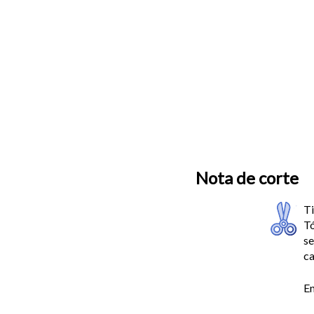
Nota de corte
Ti
Tó
se
ca
En