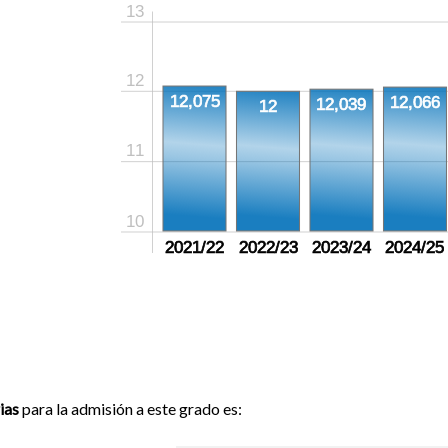
13
12
12,075
12,066
12,039
12
11
10
2021/22
2022/23
2023/24
2024/25
ias
para la admisión a este grado es: