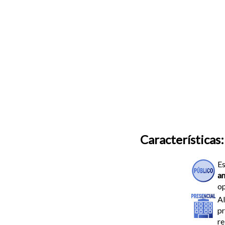
Características:
E
an
op
Al
pr
re