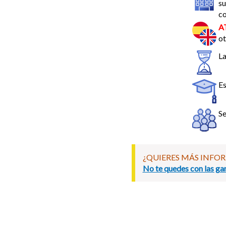
su
co
A
ot
La
Es
Se
¿QUIERES MÁS INFO
No te quedes con las gan