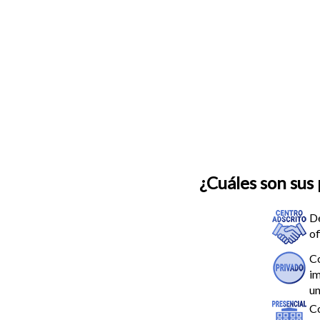
¿Cuáles son sus 
D
of
C
im
un
C