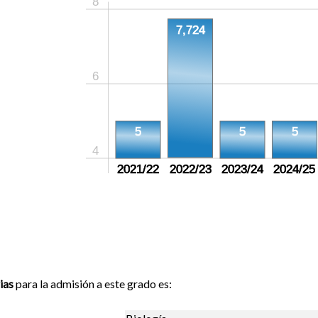
8
7,724
6
5
5
5
4
2021/22
2022/23
2023/24
2024/25
ias
para la admisión a este grado es: