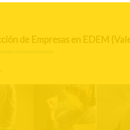
cción de Empresas en EDEM (Val
stración y Dirección de Empresas
ia