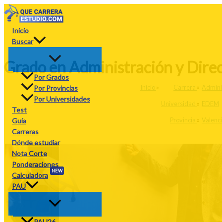
Ir
al
contenido
Inicio
Buscar
Grado en Administración y Dire
Por Grados
Inicio
»
Carrera
»
Admini
Por Provincias
Por Universidades
Universidad
»
EDEM
Test
Provincia
»
Valenc
Guía
Carreras
Dónde estudiar
Nota Corte
Ponderaciones
NEW
Calculadora
PAU
PAU26