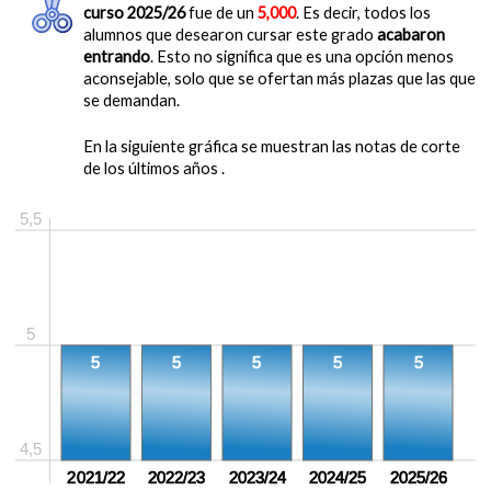
curso 2025/26
fue de un
5,000
. Es decir, todos los
alumnos que desearon cursar este grado
acabaron
entrando
. Esto no significa que es una opción menos
aconsejable, solo que se ofertan más plazas que las que
se demandan.
En la siguiente gráfica se muestran las notas de corte
de los últimos años .
5,5
5
5
5
5
5
5
4,5
2021/22
2022/23
2023/24
2024/25
2025/26