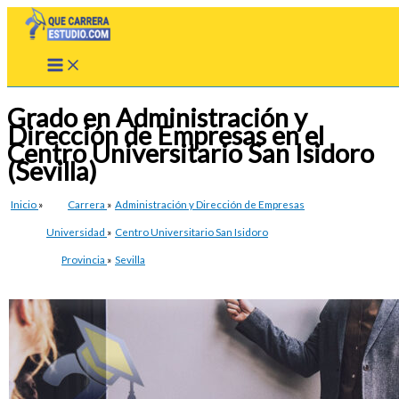
Ir
al
contenido
Grado en Administración y
Dirección de Empresas en el
Centro Universitario San Isidoro
(Sevilla)
Inicio
»
Carrera
»
Administración y Dirección de Empresas
Universidad
»
Centro Universitario San Isidoro
Provincia
»
Sevilla