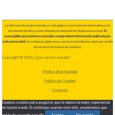
La información proporcionada en esta página es meramente informativa y sin
vinculación jurídica y está referida a la oferta de las titulaciones actual.
Es
aconsejable que el alumno consulte y compruebe la información publicada por
cada universidad
. Si se detecta algún error, por favor hacédnoslo saber por medio
de nuestro formulario de contacto.
Copyright © 2026 ¿Qué carrera estudio?
Política de privacidad
Política de Cookies
Contacto
Usamos cookies para asegurar que te damos la mejor experiencia
en nuestra web. Si continúas usando este sitio, asumiremos que
estás de acuerdo con ello.
Acepto
No acepto