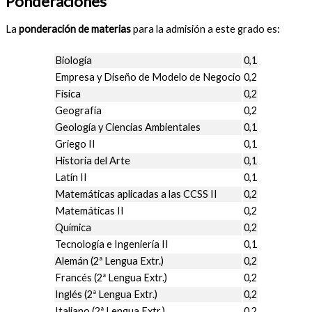
Ponderaciones
La
ponderación de materias
para la admisión a este grado es:
Biología
0,1
Empresa y Diseño de Modelo de Negocio
0,2
Física
0,2
Geografía
0,2
Geología y Ciencias Ambientales
0,1
Griego II
0,1
Historia del Arte
0,1
Latín II
0,1
Matemáticas aplicadas a las CCSS II
0,2
Matemáticas II
0,2
Química
0,2
Tecnología e Ingeniería II
0,1
Alemán (2ª Lengua Extr.)
0,2
Francés (2ª Lengua Extr.)
0,2
Inglés (2ª Lengua Extr.)
0,2
Italiano (2ª Lengua Extr.)
0,2