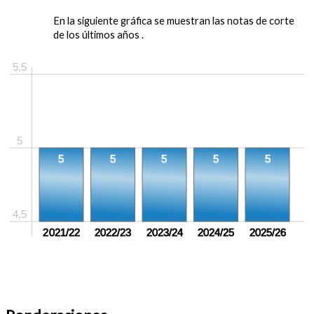
En la siguiente gráfica se muestran las notas de corte
de los últimos años .
5,5
5
5
5
5
5
5
4,5
2021/22
2022/23
2023/24
2024/25
2025/26