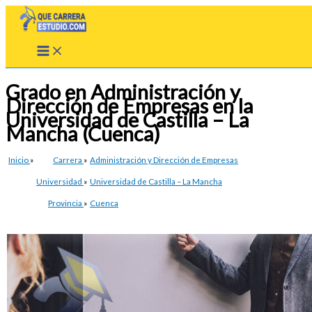
Ir
al
contenido
Grado en Administración y
Dirección de Empresas en la
Universidad de Castilla – La
Mancha (Cuenca)
Inicio
»
Carrera
»
Administración y Dirección de Empresas
Universidad
»
Universidad de Castilla – La Mancha
Provincia
»
Cuenca