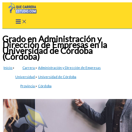
Ir
al
contenido
Grado en Administración y
Dirección de Empresas en la
Universidad de Córdoba
(Córdoba)
Inicio
»
Carrera
»
Administración y Dirección de Empresas
Universidad
»
Universidad de Córdoba
Provincia
»
Córdoba