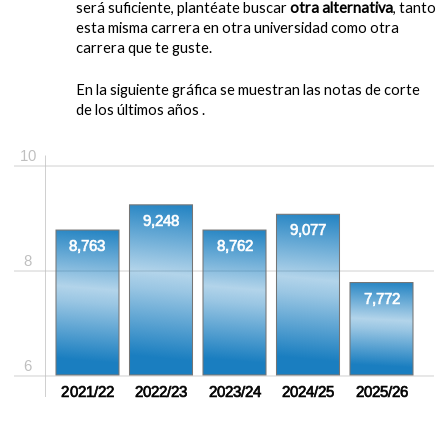
será suficiente, plantéate buscar
otra alternativa
, tanto
esta misma carrera en otra universidad como otra
carrera que te guste.
En la siguiente gráfica se muestran las notas de corte
de los últimos años .
10
9,248
9,077
8,763
8,762
8
7,772
6
2021/22
2022/23
2023/24
2024/25
2025/26