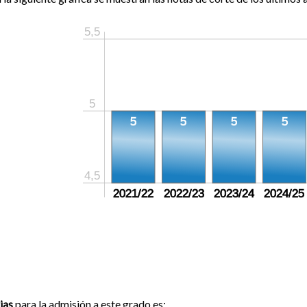
5,5
5
5
5
5
5
4,5
2021/22
2022/23
2023/24
2024/25
ias
para la admisión a este grado es: