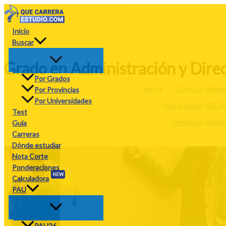
Ir
al
contenido
Inicio
Buscar
Grado en Administración y Direc
Por Grados
Inicio
»
Carrera
»
Admini
Por Provincias
Por Universidades
Universidad
»
ESIC Un
Test
Provincia
»
Valenc
Guía
Carreras
Dónde estudiar
Nota Corte
Ponderaciones
NEW
Calculadora
PAU
PAU26