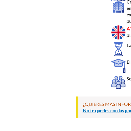
Co
em
ex
pu
A
pl
La
El
Se
¿QUIERES MÁS INFO
No te quedes con las gan