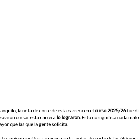
anquilo, la nota de corte de esta carrera en el
curso 2025/26
fue d
searon cursar esta carrera
lo lograron
. Esto no significa nada malo
yor que las que la gente solicita.
 la siguiente gráfica se muestran las notas de corte de los últimos a