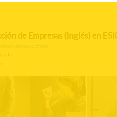
ción de Empresas (Inglés) en ESIC
stración y Dirección de Empresas
iversity
ia