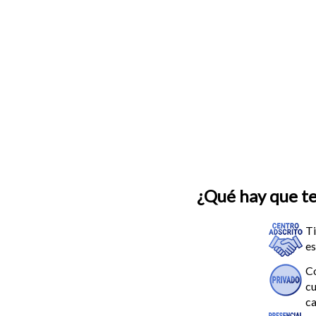
¿Qué hay que t
Ti
es
Co
cu
ca