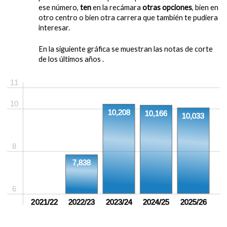
ese número,
ten
en la recámara
otras opciones
, bien en
otro centro o bien otra carrera que también te pudiera
interesar.
En la siguiente gráfica se muestran las notas de corte
de los últimos años .
11
10
10,208
10,166
10,033
8
7,838
6
sin crear
2021/22
2022/23
2023/24
2024/25
2025/26