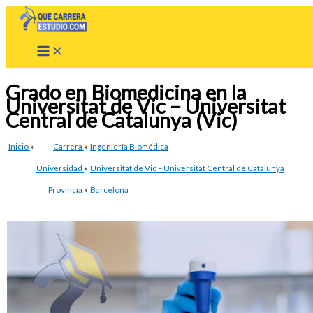
Ir
al
contenido
Grado en Biomedicina en la
Universitat de Vic – Universitat
Central de Catalunya (Vic)
Inicio
»
Carrera
»
Ingeniería Biomédica
Universidad
»
Universitat de Vic – Universitat Central de Catalunya
Provincia
»
Barcelona