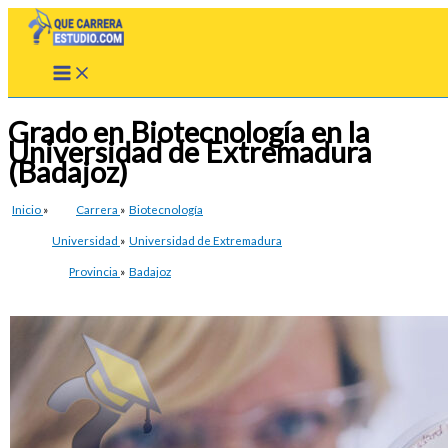
Ir
al
contenido
Grado en Biotecnología en la
Universidad de Extremadura
(Badajoz)
Inicio
»
Carrera
»
Biotecnología
Universidad
»
Universidad de Extremadura
Provincia
»
Badajoz