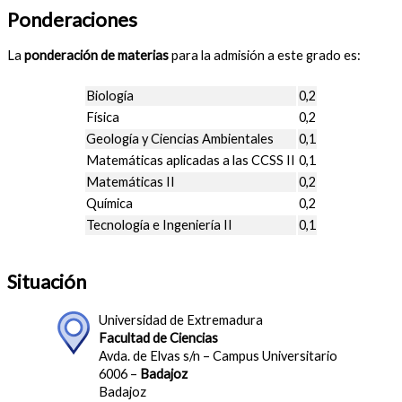
Ponderaciones
La
ponderación de materias
para la admisión a este grado es:
Biología
0,2
Física
0,2
Geología y Ciencias Ambientales
0,1
Matemáticas aplicadas a las CCSS II
0,1
Matemáticas II
0,2
Química
0,2
Tecnología e Ingeniería II
0,1
Situación
Universidad de Extremadura
Facultad de Ciencias
Avda. de Elvas s/n – Campus Universitario
6006 –
Badajoz
Badajoz