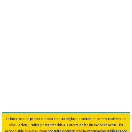
La información proporcionada en esta página es meramente informativa y sin
vinculación jurídica y está referida a la oferta de las titulaciones actual.
Es
aconsejable que el alumno consulte y compruebe la información publicada por