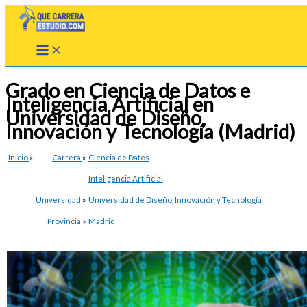
Ir
al
contenido
Grado en Ciencia de Datos e
Inteligencia Artificial en
Universidad de Diseño,
Innovación y Tecnología (Madrid)
Inicio
»
Carrera
»
Ciencia de Datos
Inteligencia Artificial
Universidad
»
Universidad de Diseño, Innovación y Tecnología
Provincia
»
Madrid