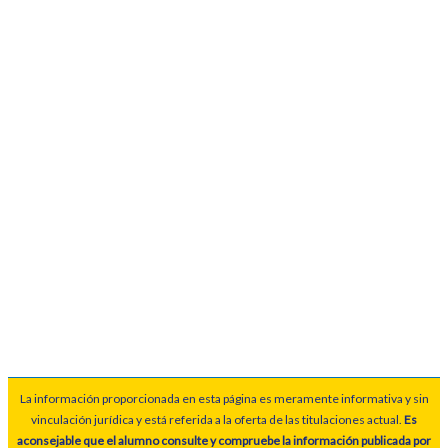
La información proporcionada en esta página es meramente informativa y sin
vinculación jurídica y está referida a la oferta de las titulaciones actual.
Es
aconsejable que el alumno consulte y compruebe la información publicada por