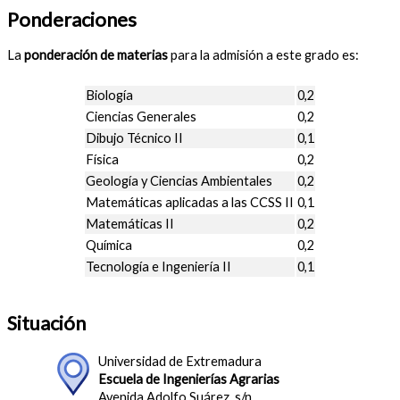
Ponderaciones
La
ponderación de materias
para la admisión a este grado es:
Biología
0,2
Ciencias Generales
0,2
Dibujo Técnico II
0,1
Física
0,2
Geología y Ciencias Ambientales
0,2
Matemáticas aplicadas a las CCSS II
0,1
Matemáticas II
0,2
Química
0,2
Tecnología e Ingeniería II
0,1
Situación
Universidad de Extremadura
Escuela de Ingenierías Agrarias
Avenida Adolfo Suárez, s/n