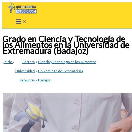
Ir
al
contenido
Grado en Ciencia y Tecnología de
los Alimentos en la Universidad de
Extremadura (Badajoz)
Inicio
»
Carrera
»
Ciencia y Tecnología de los Alimentos
Universidad
»
Universidad de Extremadura
Provincia
»
Badajoz