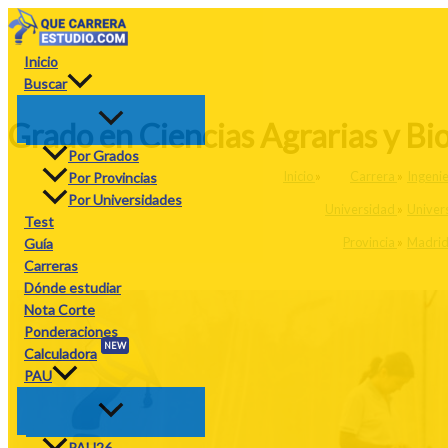
Ir
al
contenido
Inicio
Buscar
Grado en Ciencias Agrarias y Bi
Por Grados
Inicio
»
Carrera
»
Ingenie
Por Provincias
Por Universidades
Universidad
»
Univers
Test
Provincia
»
Madri
Guía
Carreras
Dónde estudiar
Nota Corte
Ponderaciones
NEW
Calculadora
PAU
PAU26