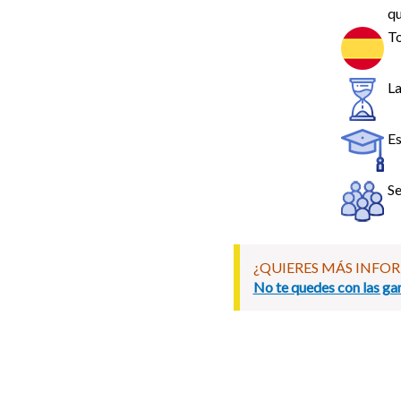
qu
To
La
Es
Se
¿QUIERES MÁS INFO
No te quedes con las gan