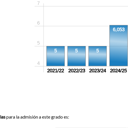
7
6
6,053
5
5
5
5
4
2021/22
2022/23
2023/24
2024/25
ias
para la admisión a este grado es: