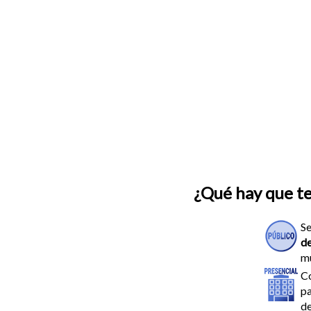
¿Qué hay que t
Se
d
mu
Co
pa
de