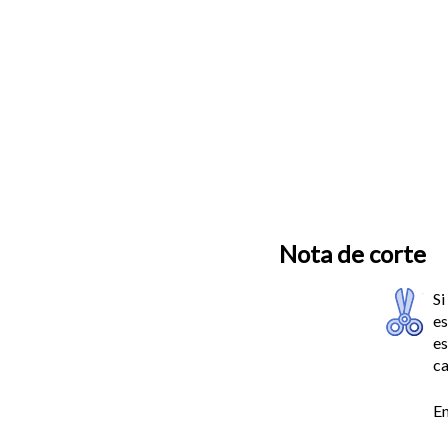
Nota de corte
Si
es
e
ca
En