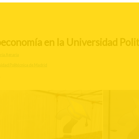
oeconomía en la Universidad Poli
ría Agraria
idad Politécnica de Madrid
d