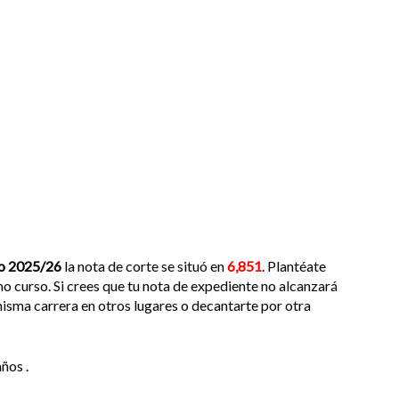
o 2025/26
la nota de corte se situó en
6,851
. Plantéate
mo curso. Si crees que tu nota de expediente no alcanzará
isma carrera en otros lugares o decantarte por otra
ños .