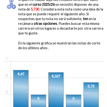
que en el
curso 2025/26
se necesitó disponer de una
nota de
5,730
. Considera esta nota como una idea de la
nota que se puede requerir el siguiente año. Si
sospechas que tu nota no será suficiente,
ten
en la
recámara
otras opciones
. Puedes buscar esta misma
carrera en otros lugares o decantarte por otra carrera
que te guste.
En la siguiente gráfica se muestran las notas de corte
de los últimos años .
7
6,47
6
6,327
5,73
5
5
5