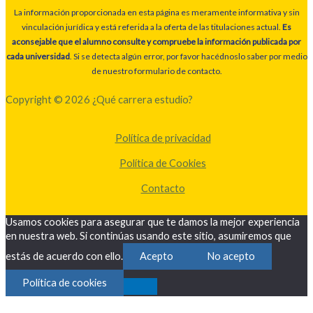
La información proporcionada en esta página es meramente informativa y sin
vinculación jurídica y está referida a la oferta de las titulaciones actual.
Es
aconsejable que el alumno consulte y compruebe la información publicada por
cada universidad
. Si se detecta algún error, por favor hacédnoslo saber por medio
de nuestro formulario de contacto.
Copyright © 2026 ¿Qué carrera estudio?
Política de privacidad
Política de Cookies
Contacto
Usamos cookies para asegurar que te damos la mejor experiencia
en nuestra web. Si continúas usando este sitio, asumiremos que
estás de acuerdo con ello.
Acepto
No acepto
Política de cookies