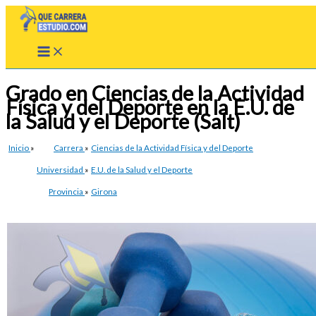
Ir
al
contenido
Grado en Ciencias de la Actividad
Física y del Deporte en la E.U. de
la Salud y el Deporte (Salt)
Inicio
»
Carrera
»
Ciencias de la Actividad Física y del Deporte
Universidad
»
E.U. de la Salud y el Deporte
Provincia
»
Girona