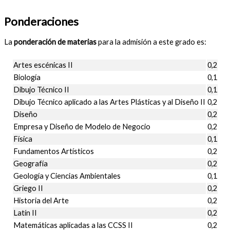
Ponderaciones
La
ponderación de materias
para la admisión a este grado es:
Artes escénicas II
0,2
Biología
0,1
Dibujo Técnico II
0,1
Dibujo Técnico aplicado a las Artes Plásticas y al Diseño II
0,2
Diseño
0,2
Empresa y Diseño de Modelo de Negocio
0,2
Física
0,1
Fundamentos Artísticos
0,2
Geografía
0,2
Geología y Ciencias Ambientales
0,1
Griego II
0,2
Historia del Arte
0,2
Latín II
0,2
Matemáticas aplicadas a las CCSS II
0,2