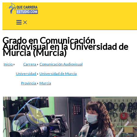
Ir
al
contenido
Grado en Comunicación
Audiovisual en la Universidad de
Murcia (Murcia)
Inicio
»
Carrera
»
Comunicación Audiovisual
Universidad
»
Universidad de Murcia
Provincia
»
Murcia