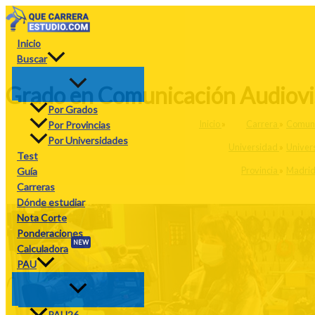
Ir
al
contenido
Inicio
Buscar
Grado en Comunicación Audiovis
Por Grados
Inicio
»
Carrera
»
Comuni
Por Provincias
Por Universidades
Universidad
»
Univer
Test
Provincia
»
Madri
Guía
Carreras
Dónde estudiar
Nota Corte
Ponderaciones
NEW
Calculadora
PAU
PAU26