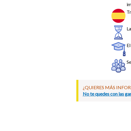
im
Tr
La
El
Se
¿QUIERES MÁS INFO
No te quedes con las gan