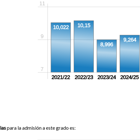
11
10,15
10,022
9
9,264
8,996
7
2021/22
2022/23
2023/24
2024/25
ias
para la admisión a este grado es: