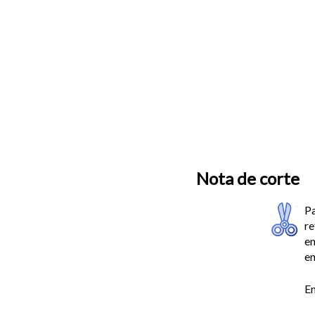
Nota de corte
Pa
re
en
en
En