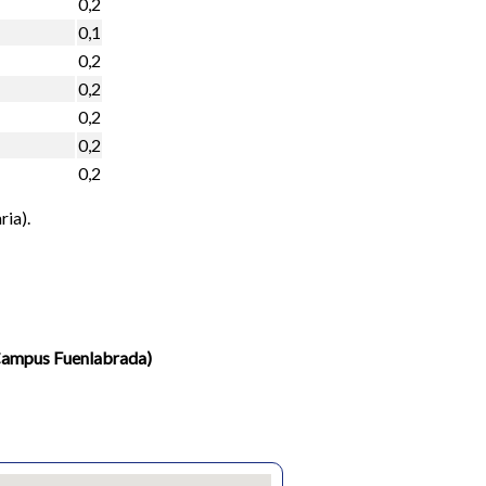
0,2
0,1
0,2
0,2
0,2
0,2
0,2
ria).
(Campus Fuenlabrada)