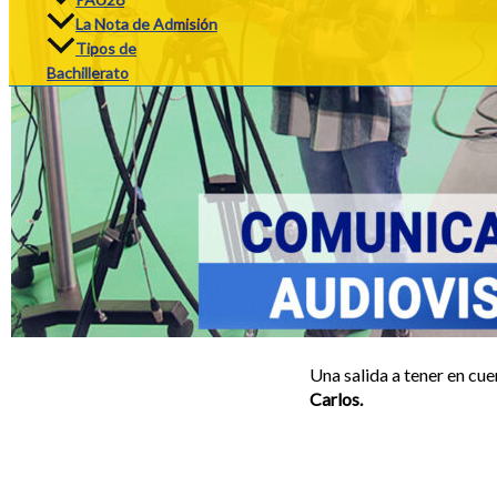
La Nota de Admisión
Tipos de
Bachillerato
Una salida a tener en cue
Carlos.