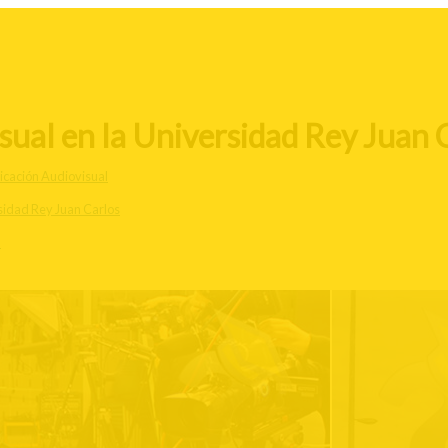
ual en la Universidad Rey Juan 
cación Audiovisual
sidad Rey Juan Carlos
d