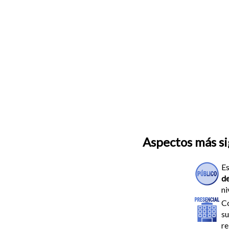
Aspectos más sig
E
d
ni
C
su
re