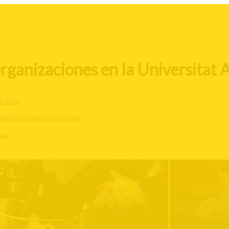
rganizaciones en la Universitat 
cación
sitat Autònoma de Barcelona
ona