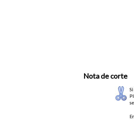
Nota de corte
Si
Pl
se
En