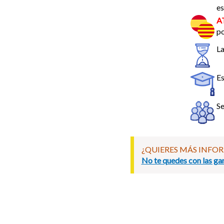
es
A
po
La
E
Se
¿QUIERES MÁS INFO
No te quedes con las gan