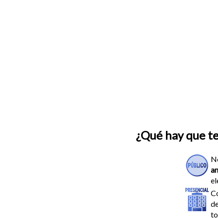
¿Qué hay que t
N
an
el
Co
de
to