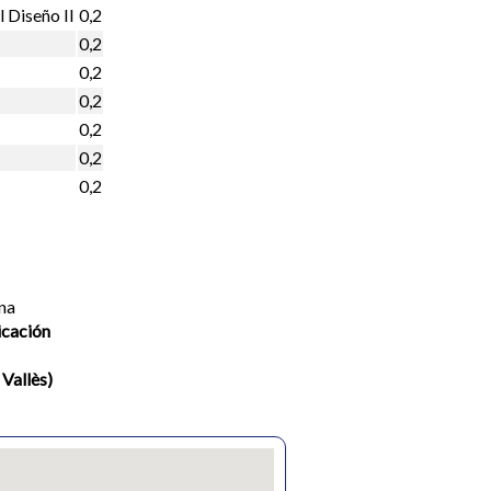
l Diseño II
0,2
0,2
0,2
0,2
0,2
0,2
0,2
na
icación
 Vallès)