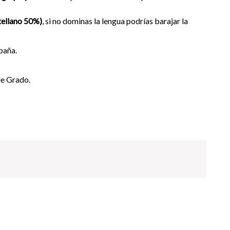
tellano 50%)
, si no dominas la lengua podrías barajar la
spaña.
 de Grado.