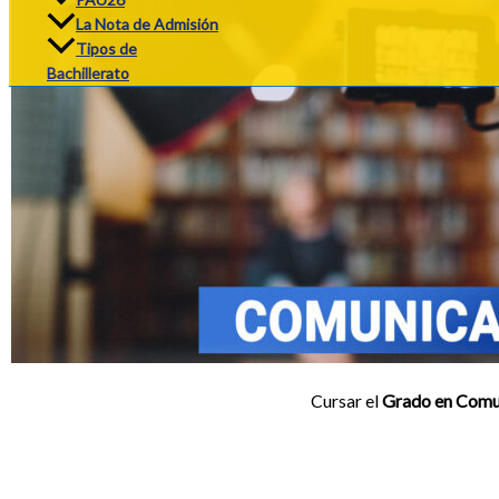
La Nota de Admisión
Tipos de
Bachillerato
Cursar el
Grado en Comun