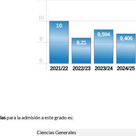
10
10
9,594
9,406
9
9,21
8
2021/22
2022/23
2023/24
2024/25
ias
para la admisión a este grado es:
Ciencias Generales