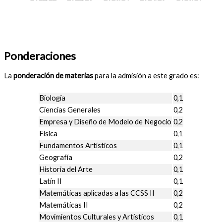
Ponderaciones
La
ponderación de materias
para la admisión a este grado es:
Biología
0,1
Ciencias Generales
0,2
Empresa y Diseño de Modelo de Negocio
0,2
Física
0,1
Fundamentos Artísticos
0,1
Geografía
0,2
Historia del Arte
0,1
Latín II
0,1
Matemáticas aplicadas a las CCSS II
0,2
Matemáticas II
0,2
Movimientos Culturales y Artísticos
0,1