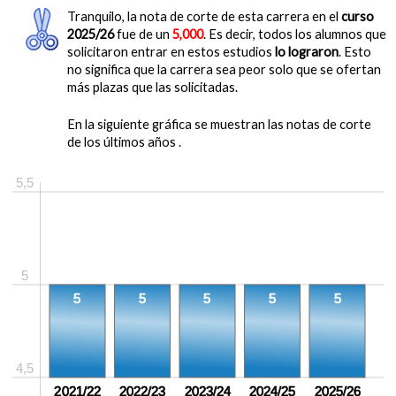
Tranquilo, la nota de corte de esta carrera en el
curso
2025/26
fue de un
5,000
. Es decir, todos los alumnos que
solicitaron entrar en estos estudios
lo lograron
. Esto
no significa que la carrera sea peor solo que se ofertan
más plazas que las solicitadas.
En la siguiente gráfica se muestran las notas de corte
de los últimos años .
5,5
5
5
5
5
5
5
4,5
2021/22
2022/23
2023/24
2024/25
2025/26