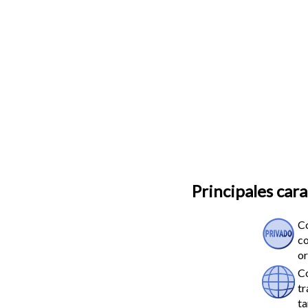
Principales cara
C
co
or
Co
tr
ta