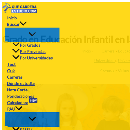
Ir
al
contenido
Inicio
Buscar
Grado en Educación Infantil en 
Por Grados
Inicio
»
Carrera
»
Educaci
Por Provincias
Por Universidades
Universidad
»
Univer
Test
Provincia
»
Online
Guía
Carreras
Dónde estudiar
Nota Corte
Ponderaciones
NEW
Calculadora
PAU
PAU26