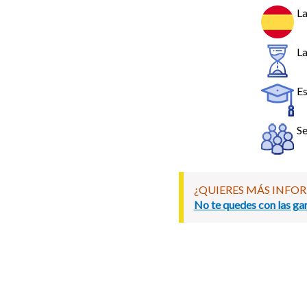
La
La
E
Se
¿QUIERES MÁS INFO
No te quedes con las gan