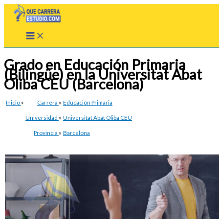
Ir
al
contenido
Grado en Educación Primaria
(Bilingüe) en la Universitat Abat
Oliba CEU (Barcelona)
Inicio
»
Carrera
»
Educación Primaria
Universidad
»
Universitat Abat Oliba CEU
Provincia
»
Barcelona