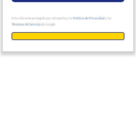
Este sitio está protegido por reCaptcha y la
Política de Privacidad
y los
Términos de Servicio
de Google.