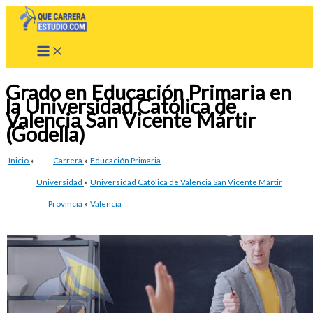
Ir
al
contenido
Grado en Educación Primaria en
la Universidad Católica de
Valencia San Vicente Mártir
(Godella)
Inicio
»
Carrera
»
Educación Primaria
Universidad
»
Universidad Católica de Valencia San Vicente Mártir
Provincia
»
Valencia