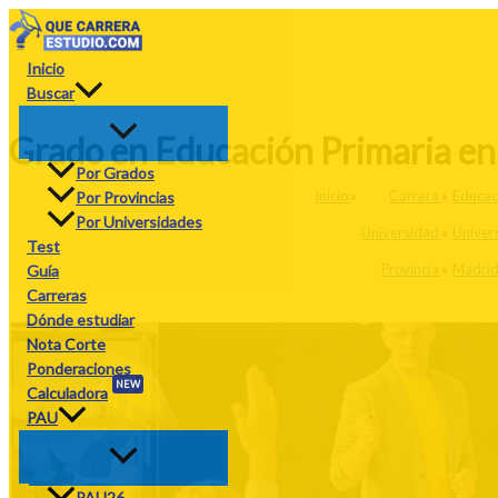
Ir
al
contenido
Inicio
Buscar
Grado en Educación Primaria en 
Por Grados
Inicio
»
Carrera
»
Educac
Por Provincias
Por Universidades
Universidad
»
Univers
Test
Provincia
»
Madri
Guía
Carreras
Dónde estudiar
Nota Corte
Ponderaciones
NEW
Calculadora
PAU
PAU26