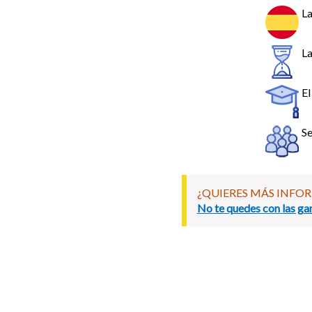
La
La
El
Se
¿QUIERES MÁS INFO
No te quedes con las gan