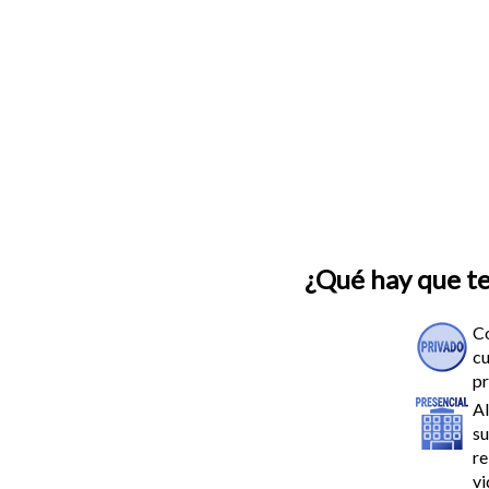
¿Qué hay que t
Co
cu
pr
Al
su
re
vi