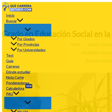
Ir
al
contenido
Inicio
Buscar
Grado en Educación Social en l
Por Grados
Inicio
»
Carrera
»
Educaci
Por Provincias
Por Universidades
Universidad
»
Univer
Test
Provincia
»
Málag
Guía
Carreras
Dónde estudiar
Nota Corte
Ponderaciones
NEW
Calculadora
PAU
PAU26