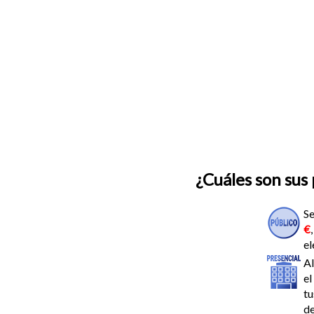
¿Cuáles son sus 
Se
€
el
Al
el
tu
de