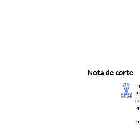
Nota de corte
Ti
Pl
no
op
En