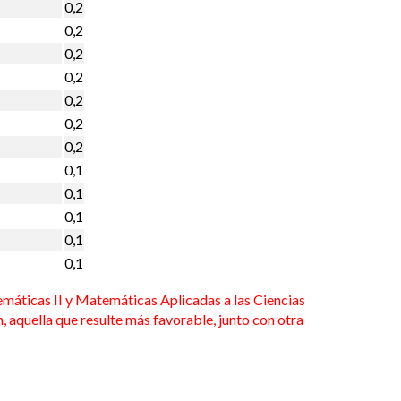
0,2
0,2
0,2
0,2
0,2
0,2
0,2
0,1
0,1
0,1
0,1
0,1
máticas II y Matemáticas Aplicadas a las Ciencias
n, aquella que resulte más favorable, junto con otra