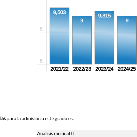
9,503
9,315
9
9
8
6
2021/22
2022/23
2023/24
2024/25
ias
para la admisión a este grado es:
Análisis musical II