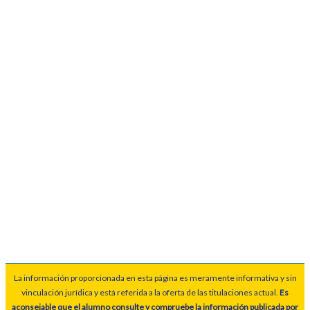
La información proporcionada en esta página es meramente informativa y sin
vinculación jurídica y está referida a la oferta de las titulaciones actual.
Es
aconsejable que el alumno consulte y compruebe la información publicada por