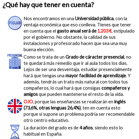
¿Qué hay que tener en cuenta?
Nos encontramos en una
Universidad pública
, con la
ventaja económica que eso conlleva. Tienes que tener
en cuenta que el
gasto anual será de
1.203 €
, estipulado
por el gobierno. No obstante, la calidad de sus
instalaciones y profesorado hacen que sea una muy
buena elección.
Como se trata de un
Grado de cáracter presencial
, no
te quedará más remedio que ir al aula todos los días.
Lejos de ser una desventaja, estudiar presencialmente
hará que tengas una
mayor facilidad de aprendizaje
. Y
además, tendrás un trato más natural con todos tus
compañeros, lo cual hará que consigas
compañeros y
amigos
que pueden mantenerse el resto de la vida.
OJO
, porque las enseñanzas se realizarán en
inglés
(73,6%, otras lenguas 26,4%)
, ten en cuenta esto
porque si supone un problema podría ser recomendable
otro centro educativo.
La duración del grado es de
4 años
, siendo esto lo
habitual en España.