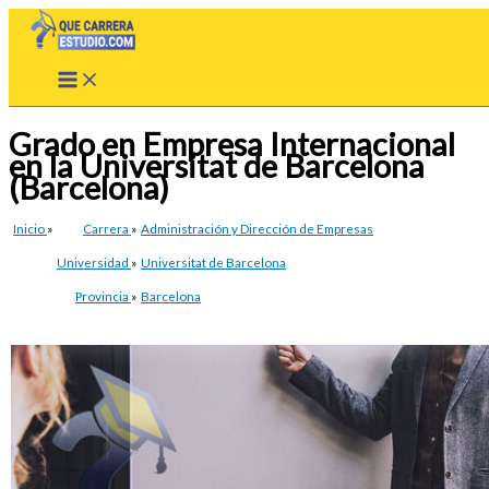
Ir
al
contenido
Grado en Empresa Internacional
en la Universitat de Barcelona
(Barcelona)
Inicio
»
Carrera
»
Administración y Dirección de Empresas
Universidad
»
Universitat de Barcelona
Provincia
»
Barcelona