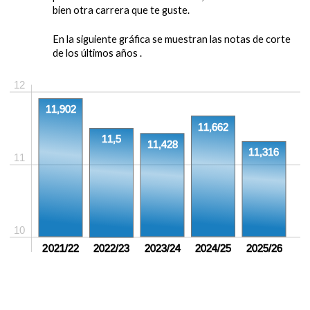
bien otra carrera que te guste.
En la siguiente gráfica se muestran las notas de corte
de los últimos años .
12
11,902
11,662
11,5
11,428
11,316
11
10
2021/22
2022/23
2023/24
2024/25
2025/26