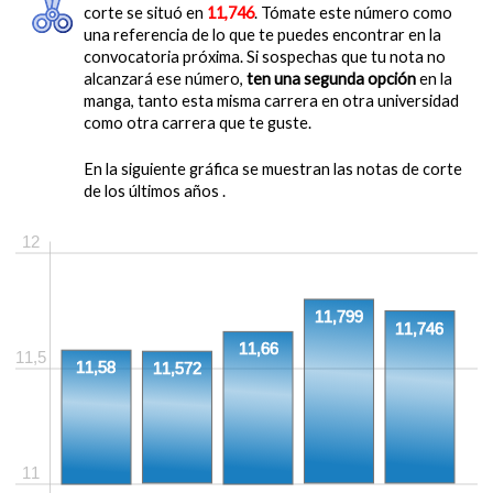
corte se situó en
11,746
. Tómate este número como
una referencia de lo que te puedes encontrar en la
convocatoria próxima. Si sospechas que tu nota no
alcanzará ese número,
ten una segunda opción
en la
manga, tanto esta misma carrera en otra universidad
como otra carrera que te guste.
En la siguiente gráfica se muestran las notas de corte
de los últimos años .
12
11,799
11,746
11,66
11,5
11,58
11,572
11