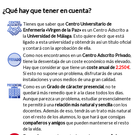
¿Qué hay que tener en cuenta?
Tienes que saber que
Centro Universitario de
Enfermería «Virgen de la Paz»
es un Centro Adscrito a
la
Universidad de Málaga
. Esto quiere decir que está
ligado a esta universidad y obtendrás así un título oficial
y contará con la aprobación de ella.
Como nos encontramos en un
Centro Adscrito Privado
,
tiene la desventaja de un coste económico más elevado.
Hay que considerar que tiene un
coste anual de
2.250 €
.
Si esto no supone un problema, disfrutarás de unas
instalaciones y unos medios de una gran calidad.
Como es un
Grado de cáracter presencial
, no te
quedará más remedio que ir a la clase todos los días.
Aunque parezca un problema, estudiar presencialmente
te permitirá una
relación más natural y sencilla
con los
docentes. Además de eso, tendrás un trato más natural
con el resto de los alumnos, lo que hará que consigas
compañeros y amigos
que pueden mantenerse el resto
de la vida.