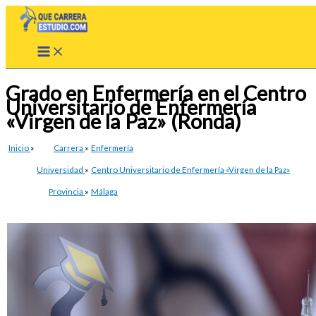
Ir
al
contenido
Grado en Enfermería en el Centro
Universitario de Enfermería
«Virgen de la Paz» (Ronda)
Inicio
»
Carrera
»
Enfermería
Universidad
»
Centro Universitario de Enfermería «Virgen de la Paz»
Provincia
»
Málaga