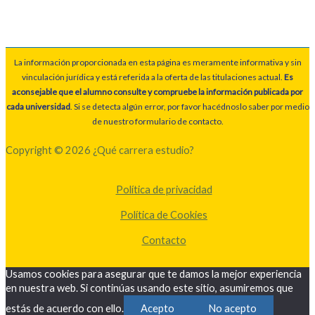
La información proporcionada en esta página es meramente informativa y sin
vinculación jurídica y está referida a la oferta de las titulaciones actual.
Es
aconsejable que el alumno consulte y compruebe la información publicada por
cada universidad
. Si se detecta algún error, por favor hacédnoslo saber por medio
de nuestro formulario de contacto.
Copyright © 2026 ¿Qué carrera estudio?
Política de privacidad
Política de Cookies
Contacto
Usamos cookies para asegurar que te damos la mejor experiencia
en nuestra web. Si continúas usando este sitio, asumiremos que
estás de acuerdo con ello.
Acepto
No acepto