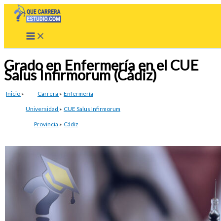
Ir
al
contenido
Grado en Enfermería en el CUE
Salus Infirmorum (Cádiz)
Inicio
»
Carrera
»
Enfermería
Universidad
»
CUE Salus Infirmorum
Provincia
»
Cádiz