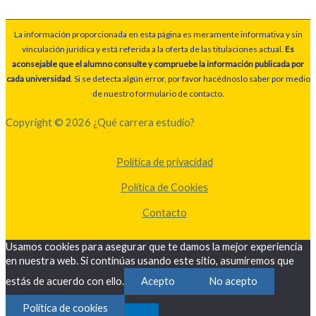
La información proporcionada en esta página es meramente informativa y sin
vinculación jurídica y está referida a la oferta de las titulaciones actual.
Es
aconsejable que el alumno consulte y compruebe la información publicada por
cada universidad
. Si se detecta algún error, por favor hacédnoslo saber por medio
de nuestro formulario de contacto.
Copyright © 2026 ¿Qué carrera estudio?
Política de privacidad
Política de Cookies
Contacto
Usamos cookies para asegurar que te damos la mejor experiencia
en nuestra web. Si continúas usando este sitio, asumiremos que
estás de acuerdo con ello.
Acepto
No acepto
Política de cookies