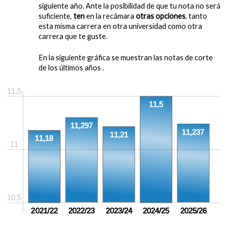
siguiente año. Ante la posibilidad de que tu nota no será
suficiente,
ten
en la recámara
otras opciones
, tanto
esta misma carrera en otra universidad como otra
carrera que te guste.
En la siguiente gráfica se muestran las notas de corte
de los últimos años .
11,5
11,5
11,297
11,237
11,21
11,18
11
10,5
2021/22
2022/23
2023/24
2024/25
2025/26