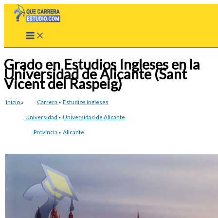
Ir
al
contenido
Grado en Estudios Ingleses en la
Universidad de Alicante (Sant
Vicent del Raspeig)
Inicio
»
Carrera
»
Estudios Ingleses
Universidad
»
Universidad de Alicante
Provincia
»
Alicante