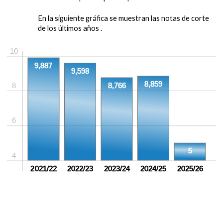
En la siguiente gráfica se muestran las notas de corte
de los últimos años .
10
9,887
9,598
8,859
8
8,766
6
5
4
2021/22
2022/23
2023/24
2024/25
2025/26