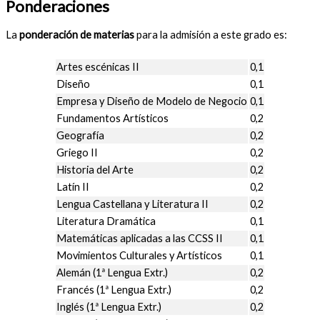
Ponderaciones
La
ponderación de materias
para la admisión a este grado es:
Artes escénicas II
0,1
Diseño
0,1
Empresa y Diseño de Modelo de Negocio
0,1
Fundamentos Artísticos
0,2
Geografía
0,2
Griego II
0,2
Historia del Arte
0,2
Latín II
0,2
Lengua Castellana y Literatura II
0,2
Literatura Dramática
0,1
Matemáticas aplicadas a las CCSS II
0,1
Movimientos Culturales y Artísticos
0,1
Alemán (1ª Lengua Extr.)
0,2
Francés (1ª Lengua Extr.)
0,2
Inglés (1ª Lengua Extr.)
0,2