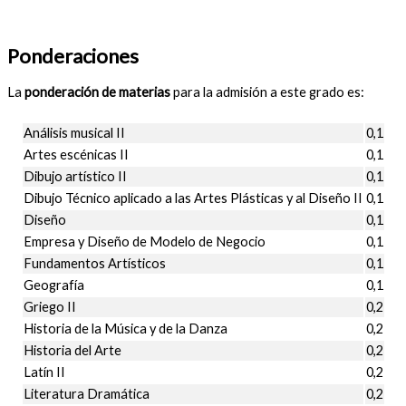
Ponderaciones
La
ponderación de materias
para la admisión a este grado es:
Análisis musical II
0,1
Artes escénicas II
0,1
Dibujo artístico II
0,1
Dibujo Técnico aplicado a las Artes Plásticas y al Diseño II
0,1
Diseño
0,1
Empresa y Diseño de Modelo de Negocio
0,1
Fundamentos Artísticos
0,1
Geografía
0,1
Griego II
0,2
Historia de la Música y de la Danza
0,2
Historia del Arte
0,2
Latín II
0,2
Literatura Dramática
0,2