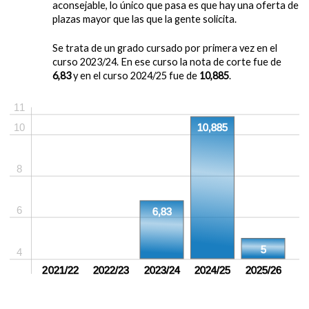
aconsejable, lo único que pasa es que hay una oferta de
plazas mayor que las que la gente solicita.
Se trata de un grado cursado por primera vez en el
curso 2023/24. En ese curso la nota de corte fue de
6,83
y en el curso 2024/25 fue de
10,885
.
11
10
10,885
8
6
6,83
5
4
sin crear
2021/22
sin crear
2022/23
2023/24
2024/25
2025/26