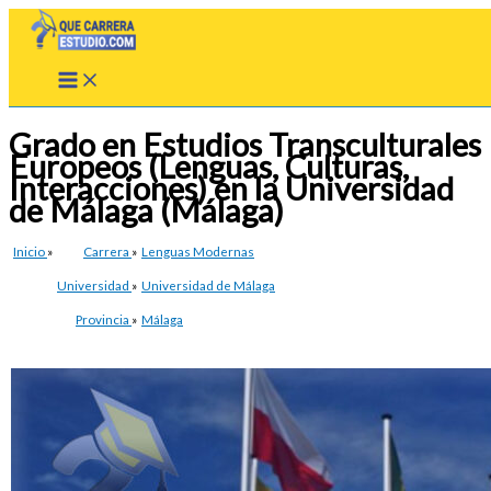
Ir
al
contenido
Grado en Estudios Transculturales
Europeos (Lenguas, Culturas,
Interacciones) en la Universidad
de Málaga (Málaga)
Inicio
»
Carrera
»
Lenguas Modernas
Universidad
»
Universidad de Málaga
Provincia
»
Málaga