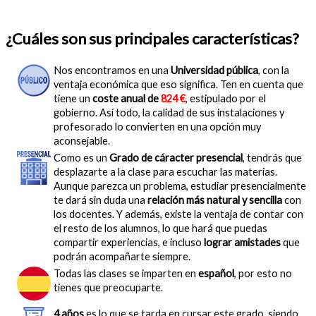
¿Cuáles son sus principales características?
Nos encontramos en una
Universidad pública
, con la
ventaja económica que eso significa. Ten en cuenta que
tiene un
coste anual de
824 €
, estipulado por el
gobierno. Así todo, la calidad de sus instalaciones y
profesorado lo convierten en una opción muy
aconsejable.
Como es un
Grado de cáracter presencial
, tendrás que
desplazarte a la clase para escuchar las materias.
Aunque parezca un problema, estudiar presencialmente
te dará sin duda una
relación más natural y sencilla
con
los docentes. Y además, existe la ventaja de contar con
el resto de los alumnos, lo que hará que puedas
compartir experiencias, e incluso
lograr amistades
que
podrán acompañarte siempre.
Todas las clases se imparten en
español
, por esto no
tienes que preocuparte.
4 años
es lo que se tarda en cursar este grado, siendo