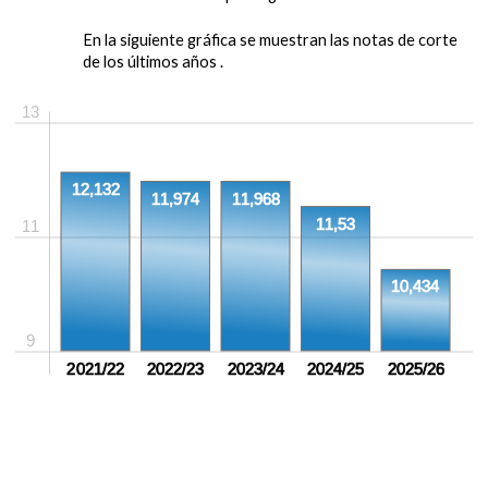
En la siguiente gráfica se muestran las notas de corte
de los últimos años .
13
12,132
11,974
11,968
11,53
11
10,434
9
2021/22
2022/23
2023/24
2024/25
2025/26