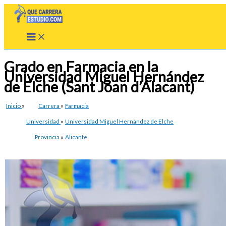
Ir
al
contenido
Grado en Farmacia en la
Universidad Miguel Hernández
de Elche (Sant Joan d’Alacant)
Inicio
»
Carrera
»
Farmacia
Universidad
»
Universidad Miguel Hernández de Elche
Provincia
»
Alicante