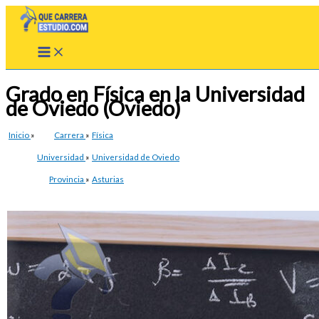
Ir
al
contenido
Grado en Física en la Universidad
de Oviedo (Oviedo)
Inicio
»
Carrera
»
Física
Universidad
»
Universidad de Oviedo
Provincia
»
Asturias