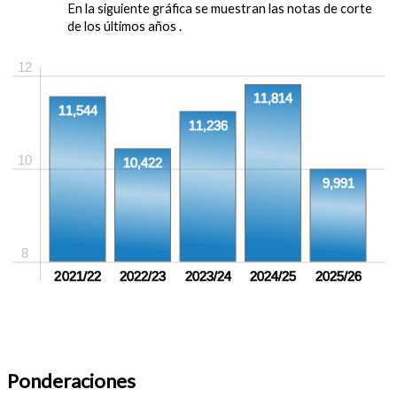
En la siguiente gráfica se muestran las notas de corte
de los últimos años .
12
11,814
11,544
11,236
10
10,422
9,991
8
2021/22
2022/23
2023/24
2024/25
2025/26
Ponderaciones