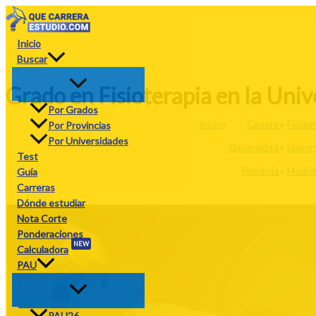
Ir
al
contenido
Inicio
Buscar
Grado en Fisioterapia en la Uni
Por Grados
Inicio
»
Carrera
»
Fisiote
Por Provincias
Por Universidades
Universidad
»
Univer
Test
Provincia
»
Madri
Guía
Carreras
Dónde estudiar
Nota Corte
Ponderaciones
NEW
Calculadora
PAU
PAU26