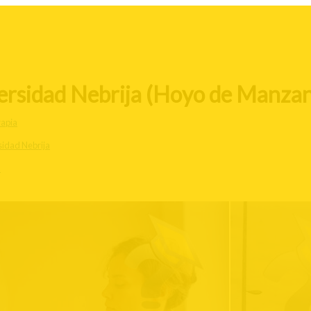
versidad Nebrija (Hoyo de Manza
rapia
sidad Nebrija
d