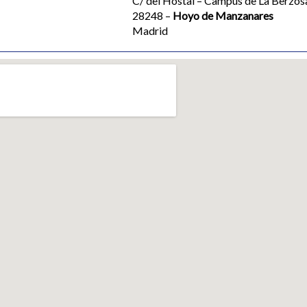
C/ del Hostal – Campus de La Berzos
28248 –
Hoyo de Manzanares
Madrid