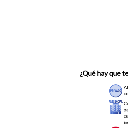
¿Qué hay que t
Al
co
C
pa
cu
in