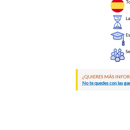
To
La
Es
Se
¿QUIERES MÁS INFO
No te quedes con las gan