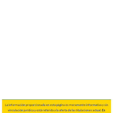
La información proporcionada en esta página es meramente informativa y sin
vinculación jurídica y está referida a la oferta de las titulaciones actual.
Es