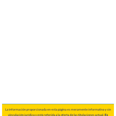
La información proporcionada en esta página es meramente informativa y sin
vinculación jurídica y está referida a la oferta de las titulaciones actual.
Es