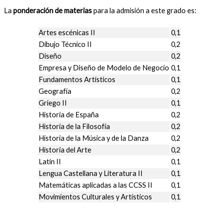
La
ponderación de materias
para la admisión a este grado es:
Artes escénicas II
0,1
Dibujo Técnico II
0,2
Diseño
0,2
Empresa y Diseño de Modelo de Negocio
0,1
Fundamentos Artísticos
0,1
Geografía
0,2
Griego II
0,1
Historia de España
0,2
Historia de la Filosofía
0,2
Historia de la Música y de la Danza
0,2
Historia del Arte
0,2
Latín II
0,1
Lengua Castellana y Literatura II
0,1
Matemáticas aplicadas a las CCSS II
0,1
Movimientos Culturales y Artísticos
0,1