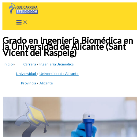
Ir
al
contenido
Grado en Ingeniería Biomédica en
la Universidad de Alicante (Sant
Vicent del Raspeig)
Inicio
»
Carrera
»
Ingeniería Biomédica
Universidad
»
Universidad de Alicante
Provincia
»
Alicante