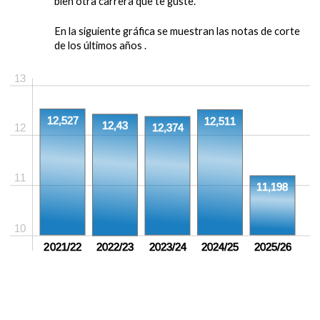
bien otra carrera que te guste.
En la siguiente gráfica se muestran las notas de corte
de los últimos años .
13
12,527
12,511
12,43
12
12,374
11
11,198
10
2021/22
2022/23
2023/24
2024/25
2025/26