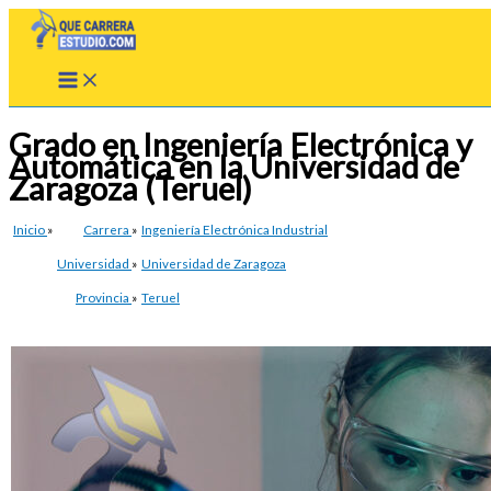
Ir
al
contenido
Grado en Ingeniería Electrónica y
Automática en la Universidad de
Zaragoza (Teruel)
Inicio
»
Carrera
»
Ingeniería Electrónica Industrial
Universidad
»
Universidad de Zaragoza
Provincia
»
Teruel