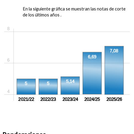
En la siguiente gráfica se muestran las notas de corte
de los últimos años .
8
7,08
6,69
6
5,14
5
5
4
2021/22
2022/23
2023/24
2024/25
2025/26