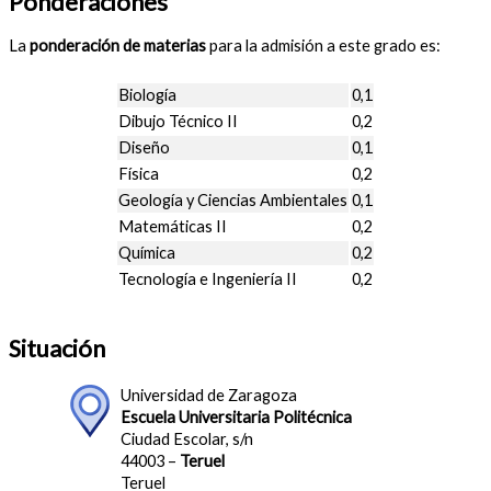
Ponderaciones
La
ponderación de materias
para la admisión a este grado es:
Biología
0,1
Dibujo Técnico II
0,2
Diseño
0,1
Física
0,2
Geología y Ciencias Ambientales
0,1
Matemáticas II
0,2
Química
0,2
Tecnología e Ingeniería II
0,2
Situación
Universidad de Zaragoza
Escuela Universitaria Politécnica
Ciudad Escolar, s/n
44003 –
Teruel
Teruel