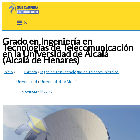
Ir
al
contenido
Grado en Ingeniería en
Tecnologías de Telecomunicación
en la Universidad de Alcalá
(Alcalá de Henares)
Inicio
»
Carrera
»
Ingeniería en Tecnologías de Telecomunicación
Universidad
»
Universidad de Alcalá
Provincia
»
Madrid