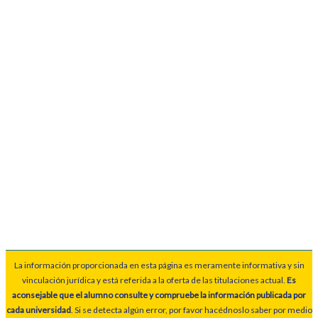
La información proporcionada en esta página es meramente informativa y sin
vinculación jurídica y está referida a la oferta de las titulaciones actual.
Es
aconsejable que el alumno consulte y compruebe la información publicada por
cada universidad
. Si se detecta algún error, por favor hacédnoslo saber por medio