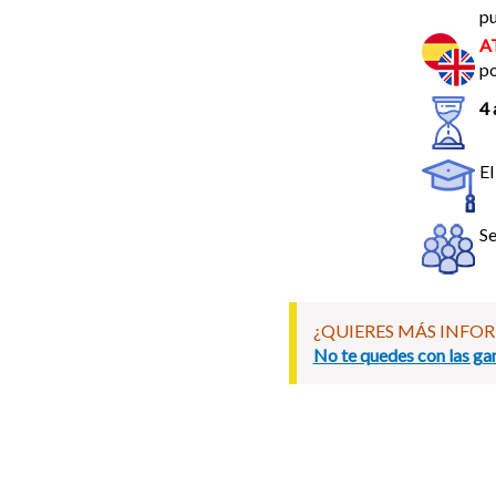
pu
A
po
4 
El
Se
¿QUIERES MÁS INFO
No te quedes con las gan