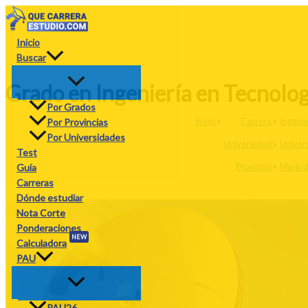
Ir
al
contenido
Inicio
Buscar
Grado en Ingeniería en Tecnolog
Por Grados
Inicio
»
Carrera
»
Ingeni
Por Provincias
Por Universidades
Universidad
»
Univers
Test
Provincia
»
Madri
Guía
Carreras
Dónde estudiar
Nota Corte
Ponderaciones
NEW
Calculadora
PAU
PAU26