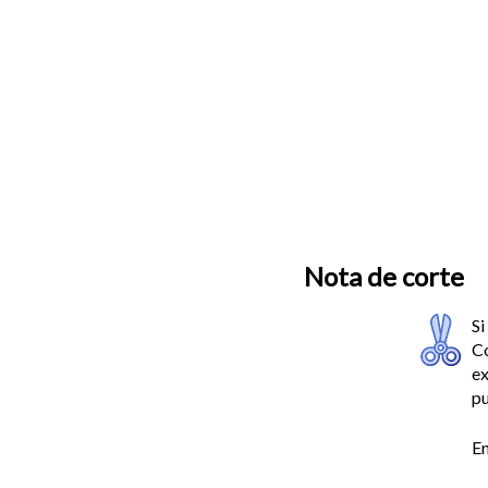
Nota de corte
Si
Co
ex
pu
En