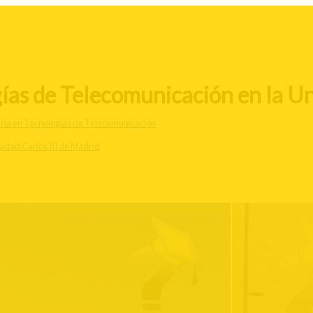
ías de Telecomunicación en la Uni
ería en Tecnologías de Telecomunicación
idad Carlos III de Madrid
d