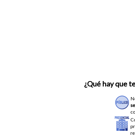
¿Qué hay que t
N
se
co
C
pr
re