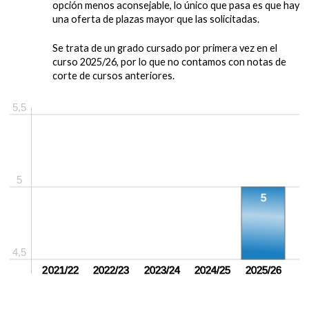
opción menos aconsejable, lo único que pasa es que hay
una oferta de plazas mayor que las solicitadas.
Se trata de un grado cursado por primera vez en el
curso 2025/26, por lo que no contamos con notas de
corte de cursos anteriores.
5,5
5
5
4,5
sin crear
2021/22
sin crear
2022/23
sin crear
2023/24
sin crear
2024/25
2025/26