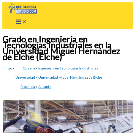
Ir
al
contenido
Grado en Ingeniería en
Tecnologías Industriales en la
Universidad Miguel Hernández
de Elche (Elche)
Inicio
»
Carrera
»
Ingeniería en Tecnologías Industriales
Universidad
»
Universidad Miguel Hernández de Elche
Provincia
»
Alicante