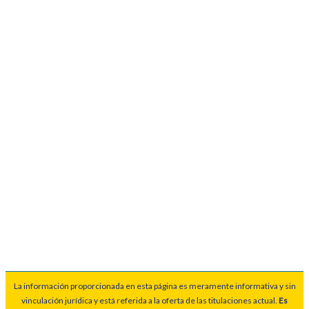
La información proporcionada en esta página es meramente informativa y sin
vinculación jurídica y está referida a la oferta de las titulaciones actual.
Es