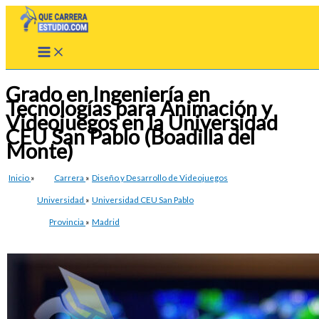
Ir
al
contenido
Grado en Ingeniería en
Tecnologías para Animación y
Videojuegos en la Universidad
CEU San Pablo (Boadilla del
Monte)
Inicio
»
Carrera
»
Diseño y Desarrollo de Videojuegos
Universidad
»
Universidad CEU San Pablo
Provincia
»
Madrid