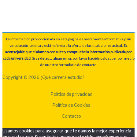
La información proporcionada en esta página es meramente informativa y sin
vinculación jurídica y está referida a la oferta de las titulaciones actual.
Es
aconsejable que el alumno consulte y compruebe la información publicada por
cada universidad
. Si se detecta algún error, por favor hacédnoslo saber por medio
de nuestro formulario de contacto.
Copyright © 2026 ¿Qué carrera estudio?
Política de privacidad
Política de Cookies
Contacto
Usamos cookies para asegurar que te damos la mejor experiencia
en nuestra web. Si continúas usando este sitio, asumiremos que