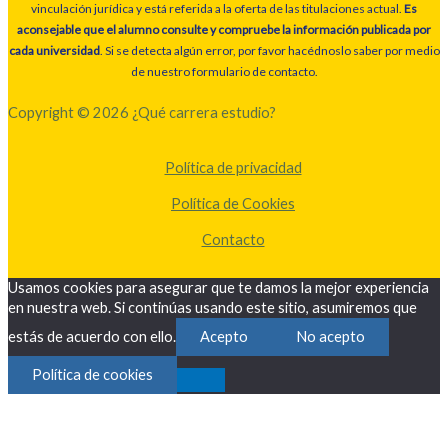
vinculación jurídica y está referida a la oferta de las titulaciones actual.
Es
aconsejable que el alumno consulte y compruebe la información publicada por
cada universidad
. Si se detecta algún error, por favor hacédnoslo saber por medio
de nuestro formulario de contacto.
Copyright © 2026 ¿Qué carrera estudio?
Política de privacidad
Política de Cookies
Contacto
Usamos cookies para asegurar que te damos la mejor experiencia
en nuestra web. Si continúas usando este sitio, asumiremos que
estás de acuerdo con ello.
Acepto
No acepto
Política de cookies