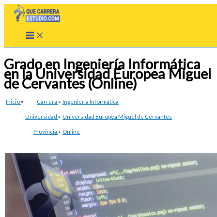
Ir
al
contenido
Grado en Ingeniería Informática
en la Universidad Europea Miguel
de Cervantes (Online)
Inicio
»
Carrera
»
Ingeniería Informática
Universidad
»
Universidad Europea Miguel de Cervantes
Provincia
»
Online