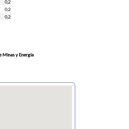
0,2
0,2
0,2
e Minas y Energía