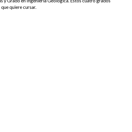
s y Grado en Ingeniería Geológica. Estos cuatro grados
 que quiere cursar.