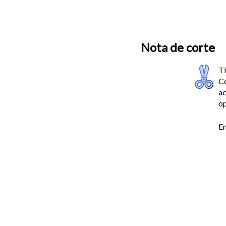
Nota de corte
Ti
Co
ac
op
En