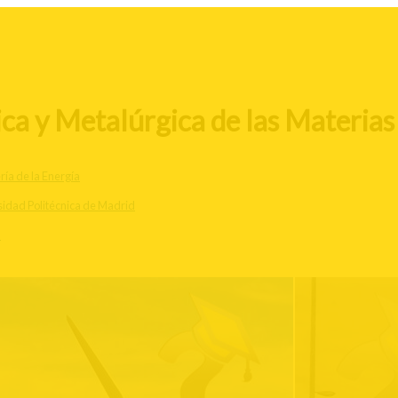
ca y Metalúrgica de las Materias
ría de la Energía
idad Politécnica de Madrid
d