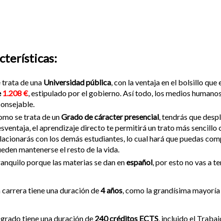
cterísticas:
 trata de una
Universidad pública
, con la ventaja en el bolsillo q
e
1.208 €
, estipulado por el gobierno. Así todo, los medios humanos
onsejable.
mo se trata de un
Grado de cáracter presencial
, tendrás que despl
sventaja, el aprendizaje directo te permitirá un trato más sencillo
lacionarás con los demás estudiantes, lo cual hará que puedas comp
eden mantenerse el resto de la vida.
anquilo porque las materias se dan en
español
, por esto no vas a 
 carrera tiene una duración de
4 años
, como la grandísima mayoría
 grado tiene una duración de
240 créditos ECTS
, incluido el Traba