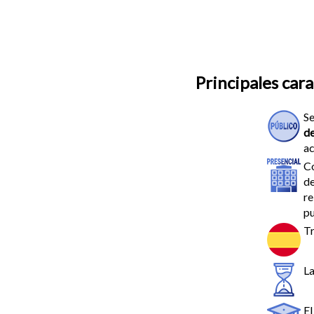
Principales cara
Se
d
ac
Co
de
re
pu
Tr
La
El