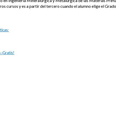
 en Ingeniería Mineralúrgica y Metalúrgica de las Materias Prima
s cursos y es a partir del tercero cuando el alumno elige el Grado
ticas:
 ¡Gratis!