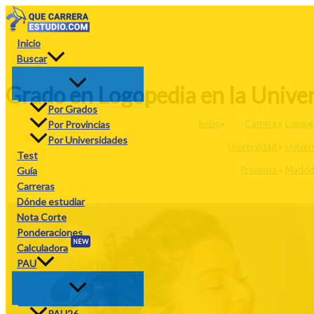
Ir
al
contenido
Inicio
Buscar
Grado en Logopedia en la Unive
Por Grados
Inicio
»
Carrera
»
Logope
Por Provincias
Por Universidades
Universidad
»
Univer
Test
Provincia
»
Madri
Guía
Carreras
Dónde estudiar
Nota Corte
Ponderaciones
NEW
Calculadora
PAU
PAU26