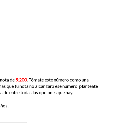
 nota de
9,200
. Tómate este número como una
has que tu nota no alcanzará ese número, plantéate
ra de entre todas las opciones que hay.
ños .