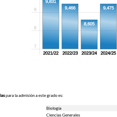
9,831
9,466
9,475
9
8,605
8
7
2021/22
2022/23
2023/24
2024/25
ias
para la admisión a este grado es:
Biología
Ciencias Generales