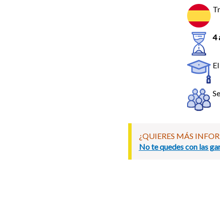
Tr
4 
El
Se
¿QUIERES MÁS INFO
No te quedes con las gan