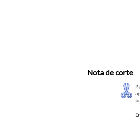
Nota de corte
Pa
ap
b
En