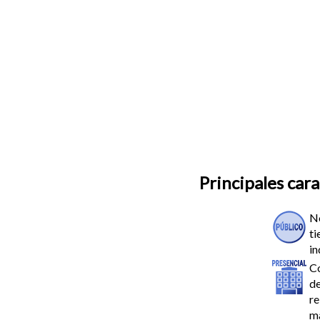
Principales cara
N
ti
in
C
de
re
ma