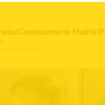
rsidad Complutense de Madrid (P
dia
sidad Complutense de Madrid
d