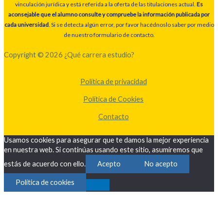
vinculación jurídica y está referida a la oferta de las titulaciones actual.
Es
aconsejable que el alumno consulte y compruebe la información publicada por
cada universidad
. Si se detecta algún error, por favor hacédnoslo saber por medio
de nuestro formulario de contacto.
Copyright © 2026 ¿Qué carrera estudio?
Política de privacidad
Política de Cookies
Contacto
Usamos cookies para asegurar que te damos la mejor experiencia
en nuestra web. Si continúas usando este sitio, asumiremos que
estás de acuerdo con ello.
Acepto
No acepto
Política de cookies