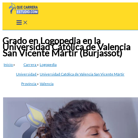
Ir
al
contenido
Grado en Logopedia en la
Universidad Católica de Valencia
San Vicente Mártir (Burjassot)
Inicio
»
Carrera
»
Logopedia
Universidad
»
Universidad Católica de Valencia San Vicente Mártir
Provincia
»
Valencia