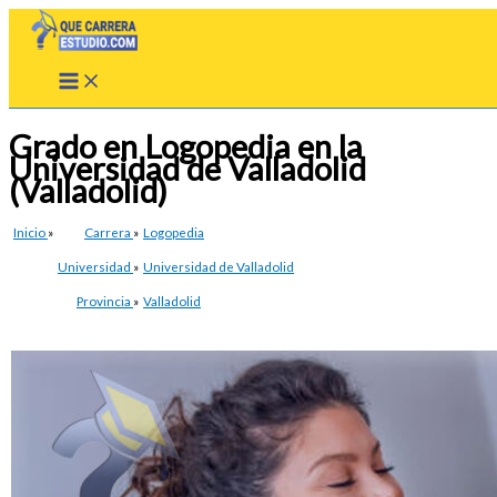
Ir
al
contenido
Grado en Logopedia en la
Universidad de Valladolid
(Valladolid)
Inicio
»
Carrera
»
Logopedia
Universidad
»
Universidad de Valladolid
Provincia
»
Valladolid