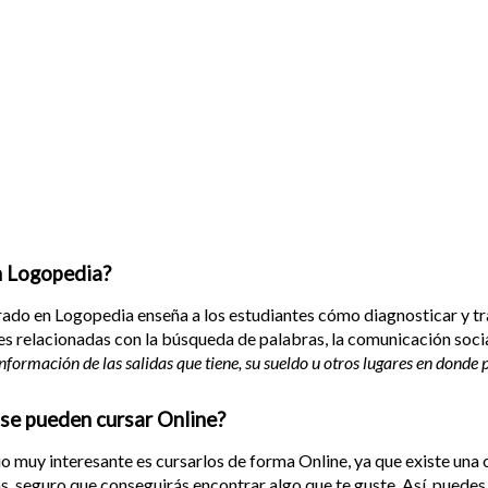
n Logopedia?
rado en Logopedia enseña a los estudiantes cómo diagnosticar y trat
 relacionadas con la búsqueda de palabras, la comunicación social, 
formación de las salidas que tiene, su sueldo u otros lugares en donde 
 se pueden cursar Online?
io muy interesante es cursarlos de forma Online, ya que existe un
las, seguro que conseguirás encontrar algo que te guste. Así, puede