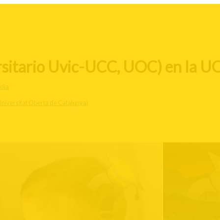
rsitario Uvic-UCC, UOC) en la UO
dia
niversitat Oberta de Catalunya)