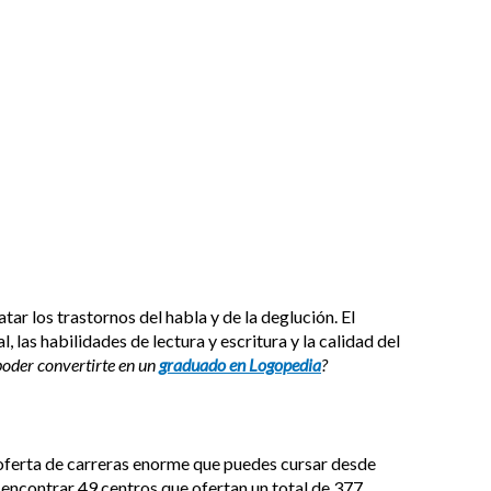
ar los trastornos del habla y de la deglución. El
las habilidades de lectura y escritura y la calidad del
poder convertirte en un
graduado en Logopedia
?
a oferta de carreras enorme que puedes cursar desde
s encontrar 49 centros que ofertan un total de 377