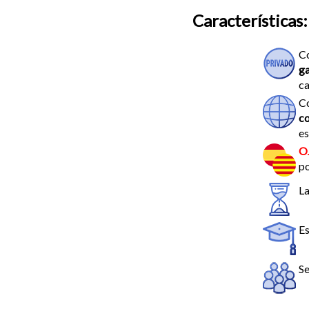
Características:
Co
ga
ca
Co
co
es
O
po
La
Es
Se