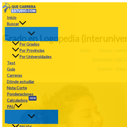
Ir
al
contenido
Inicio
Buscar
Grado en Logopedia (interunive
Por Grados
Inicio
»
Carrera
»
Logope
Por Provincias
Por Universidades
Universidad
»
UOC (U
Test
Provincia
»
Online
Guía
Carreras
Dónde estudiar
Nota Corte
Ponderaciones
NEW
Calculadora
PAU
PAU26