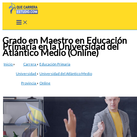
Ir
al
contenido
Grado en Maestro en Educación
Primaria en la Universidad del
Atlántico Medio (Online)
Inicio
»
Carrera
»
Educación Primaria
Universidad
»
Universidad del Atlántico Medio
Provincia
»
Online