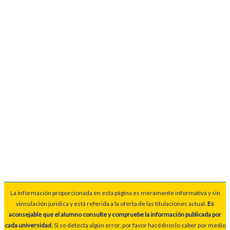
La información proporcionada en esta página es meramente informativa y sin
vinculación jurídica y está referida a la oferta de las titulaciones actual.
Es
aconsejable que el alumno consulte y compruebe la información publicada por
cada universidad
. Si se detecta algún error, por favor hacédnoslo saber por medio