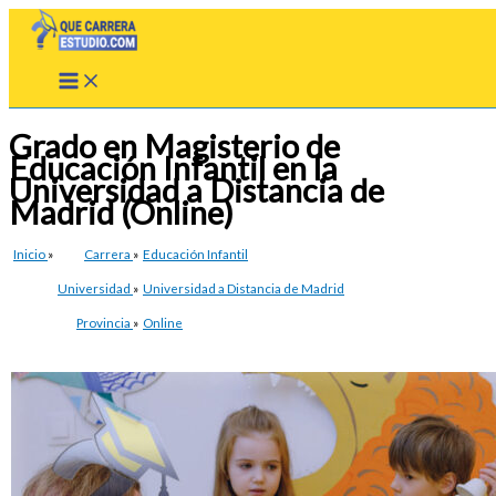
Ir
al
contenido
Grado en Magisterio de
Educación Infantil en la
Universidad a Distancia de
Madrid (Online)
Inicio
»
Carrera
»
Educación Infantil
Universidad
»
Universidad a Distancia de Madrid
Provincia
»
Online