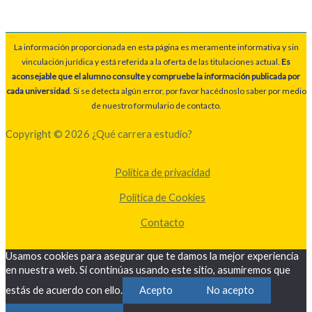
La información proporcionada en esta página es meramente informativa y sin
vinculación jurídica y está referida a la oferta de las titulaciones actual.
Es
aconsejable que el alumno consulte y compruebe la información publicada por
cada universidad
. Si se detecta algún error, por favor hacédnoslo saber por medio
de nuestro formulario de contacto.
Copyright © 2026 ¿Qué carrera estudio?
Política de privacidad
Política de Cookies
Contacto
Usamos cookies para asegurar que te damos la mejor experiencia
en nuestra web. Si continúas usando este sitio, asumiremos que
estás de acuerdo con ello.
Acepto
No acepto