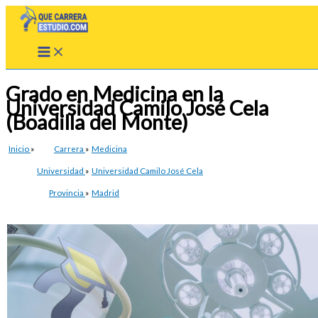
Ir
al
contenido
Grado en Medicina en la
Universidad Camilo José Cela
(Boadilla del Monte)
Inicio
»
Carrera
»
Medicina
Universidad
»
Universidad Camilo José Cela
Provincia
»
Madrid